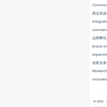
Communi
商业资源
Integrat
commerci
品牌孵化
Brand in
expansi
创新业务
Research
innovati
4203