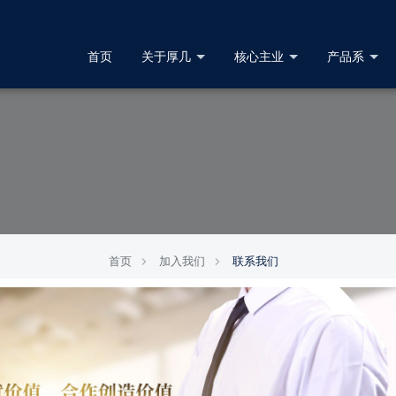
首页
关于厚几
核心主业
产品系
首页
加入我们
联系我们