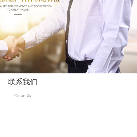
联系我们
Contact Us